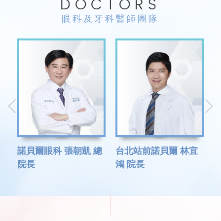
DOCTORS
眼科及牙科醫師團隊
主
諾貝爾眼科 張朝凱 總
台北站前諾貝爾 林宜
院長
鴻 院長
翔