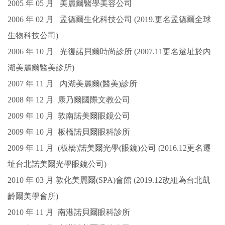
2005
年 0
5
月
美麗爾醫學美容公司
2006
年 0
2
月
孟德爾生化科技公司 (2019.更名孟德爾全球
生物科技公司)
2006
年
10
月
光復諾貝爾時尚診所 (2007.11更名遷址於內
湖美麗爾醫美診所)
2007
年
11
月
內湖美麗爾(醫美)診所
2008
年
12
月
康乃爾國際文教公司
2009
年
10
月
敦南諾美爾眼鏡公司
2009
年
10
月
板橋諾貝爾眼科診所
2009
年
11
月
(板橋)諾美爾光學(眼鏡)公司 (2016.12更名遷
址台北諾美爾光學眼鏡公司)
2010
年 0
3
月
敦化美麗爾(SPA)會館 (2019.12改組為台北凱
齡爾美學會所)
2010
年
11
月
南港諾貝爾眼科診所