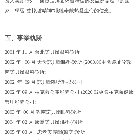
投入義診行列，醫療足跡遍佈台灣偏鄉及亞洲開發中的國
家，學習“史懷哲精神”犧牲奉獻熱愛生命的信念。
五、事業軌跡
2001 年 11 月 台北諾貝爾眼科診所
2002
年 0
6
月
天母諾貝爾眼科診所 (2003.06更名遷址於敦
南諾貝爾眼科診所)
2002
年
0
9
月
諾貝爾視光科技公司
2002
年 0
9
月
柏克萊公關顧問公司 (2020.02更名柏克萊健康
管理顧問公司)
2003
年 0
6
月
敦南諾貝爾眼科診所
2004
年 0
2
月
康喬諾貝爾(眼科)診所
2005
年 0
3
月
忠孝美麗爾(醫美)診所