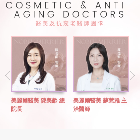
COSMETIC & ANTI-
AGING DOCTORS
醫美及抗衰老醫師團隊
特
美麗爾醫美 陳美齡 總
美麗爾醫美 蘇莞雅 主
院長
治醫師