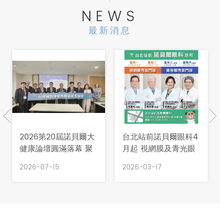
NEWS
最新消息
2026第20屆諾貝爾大
台北站前諾貝爾眼科4
健康論壇圓滿落幕 聚
月起 視網膜及青光眼
焦台灣國際醫療新藍
專家門診
2026-07-15
2026-03-17
圖 從專科優勢邁向大
健康產業輸出